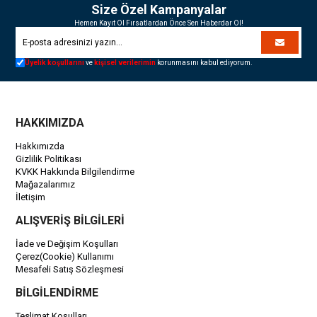
Size Özel Kampanyalar
Hemen Kayıt Ol Fırsatlardan Önce Sen Haberdar Ol!
Üyelik koşullarını
ve
kişisel verilerimin
korunmasını kabul ediyorum.
HAKKIMIZDA
Hakkımızda
Gizlilik Politikası
KVKK Hakkında Bilgilendirme
Mağazalarımız
İletişim
ALIŞVERİŞ BİLGİLERİ
İade ve Değişim Koşulları
Çerez(Cookie) Kullanımı
Mesafeli Satış Sözleşmesi
BİLGİLENDİRME
Teslimat Koşulları