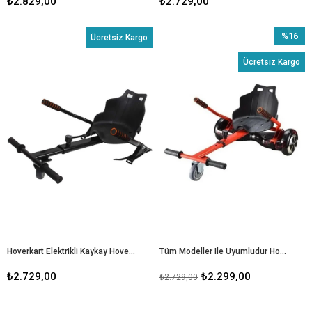
₺2.829,00
₺2.729,00
%16
Ücretsiz Kargo
İndirim
Ücretsiz Kargo
%16İndir
Hoverkart Elektrikli Kaykay Hoverboard Oturak Aparatı Tüm Modeller Ile Uyumludur
Tüm Modeller Ile Uyumludur Hoverkart Elektrikli Kaykay Hoverboard Aparatı - KIRMIZI
₺2.729,00
₺2.299,00
₺2.729,00