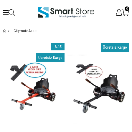
0
CitymateAksesuar
%15
Ücretsiz Kargo
İndirim
Ücretsiz Kargo
%15İndirim